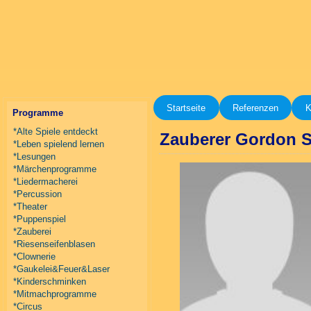
Startseite
Referenzen
K
Programme
*Alte Spiele entdeckt
Zauberer Gordon S
*Leben spielend lernen
*Lesungen
*Märchenprogramme
*Liedermacherei
*Percussion
*Theater
*Puppenspiel
*Zauberei
*Riesenseifenblasen
*Clownerie
*Gaukelei&Feuer&Laser
*Kinderschminken
*Mitmachprogramme
*Circus