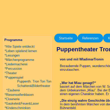
Startseite
Referenzen
K
Programme
*Alte Spiele entdeckt
Puppentheater Tro
*Leben spielend lernen
*Lesungen
von und mit WladimarTronin
*Märchenprogramme
*Liedermacherei
Bezaubernde Puppen, wunderschöne
*Percussion
einzutauchen.
*Theater
*Puppenspiel
Puppenth. Tron Ton Ton
„Wer hat Miau gesagt?“
Schatten&Bildertheater
basiert auf dem Märchen von W. Su
*Zauberei
dem Unbekannten „Miau“. Bei der B
einen eigenen Charakter haben. E
*Riesenseifenblasen
*Clownerie
„Die einzig wahre Geschichte üb
*Gaukelei&Feuer&Laser
In dem berühmten Märchen von den
*Kinderschminken
Bühnenbild.