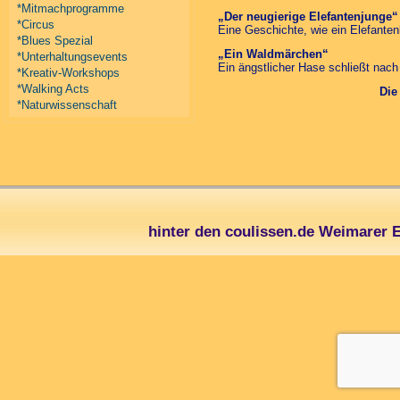
*Mitmachprogramme
„Der neugierige Elefantenjunge“
*Circus
Eine Geschichte, wie ein Elefante
*Blues Spezial
„Ein Waldmärchen“
*Unterhaltungsevents
Ein ängstlicher Hase schließt nach
*Kreativ-Workshops
*Walking Acts
Die
*Naturwissenschaft
hinter den coulissen.de Weimarer 