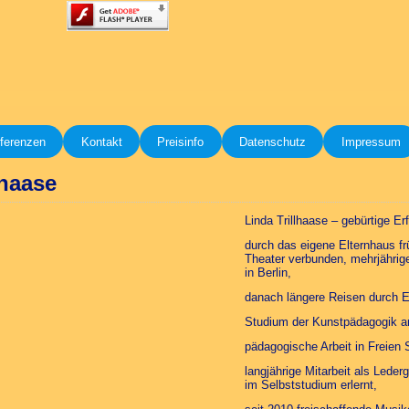
ferenzen
Kontakt
Preisinfo
Datenschutz
Impressum
lhaase
Linda Trillhaase – gebürtige Er
durch das eigene Elternhaus f
Theater verbunden, mehrjährige
in Berlin,
danach längere Reisen durch E
Studium der Kunstpädagogik an
pädagogische Arbeit in Freien 
langjährige Mitarbeit als Leder
im Selbststudium erlernt,