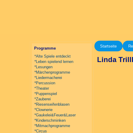
Startseite
Re
Programme
*Alte Spiele entdeckt
Linda Tril
*Leben spielend lernen
*Lesungen
*Märchenprogramme
*Liedermacherei
*Percussion
*Theater
*Puppenspiel
*Zauberei
*Riesenseifenblasen
*Clownerie
*Gaukelei&Feuer&Laser
*Kinderschminken
*Mitmachprogramme
*Circus