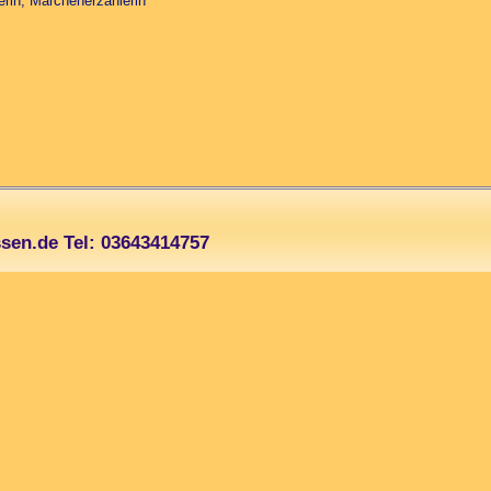
erin, Märchenerzählerin
sen.de Tel: 03643414757