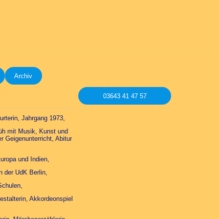
Archiv
03643 41 47 57
furterin, Jahrgang 1973,
rüh mit Musik, Kunst und
r Geigenunterricht, Abitur
uropa und Indien,
 der UdK Berlin,
Schulen,
gestalterin, Akkordeonspiel