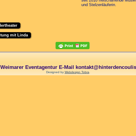
seit 2010 freischaffende Musik
und Stelzenläuferin.
dertheater
tung mit Linda
e Weimarer Eventagentur E-Mail kontakt@hinterdencoulis
Designed by
Webdesign Tobra
.