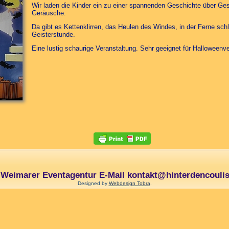
Wir laden die Kinder ein zu einer spannenden Geschichte über Ge
Geräusche.
Da gibt es Kettenklirren, das Heulen des Windes, in der Ferne sch
Geisterstunde.
Eine lustig schaurige Veranstaltung. Sehr geeignet für Halloweenv
e Weimarer Eventagentur E-Mail kontakt@hinterdencoulis
Designed by
Webdesign Tobra
.