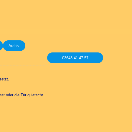
Archiv
03643 41 47 57
setzt.
et oder die Tür quietscht