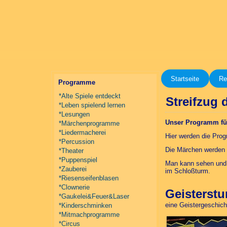
Startseite
Re
Programme
*Alte Spiele entdeckt
Streifzug
*Leben spielend lernen
*Lesungen
Unser Programm für
*Märchenprogramme
*Liedermacherei
Hier werden die Prog
*Percussion
Die Märchen werden 
*Theater
*Puppenspiel
Man kann sehen und h
*Zauberei
im Schloßturm.
*Riesenseifenblasen
*Clownerie
Geisterst
*Gaukelei&Feuer&Laser
eine Geistergeschich
*Kinderschminken
*Mitmachprogramme
*Circus