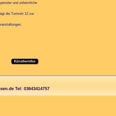
spenster und unheimliche
lägt die Turmuhr 12 zur
eranstaltungen.
Künstlerinfos
sen.de Tel: 03643414757