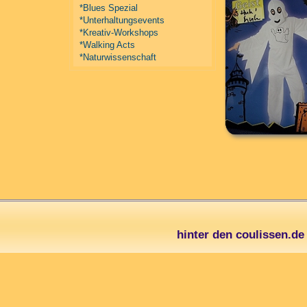
*Blues Spezial
*Unterhaltungsevents
*Kreativ-Workshops
*Walking Acts
*Naturwissenschaft
hinter den coulissen.d