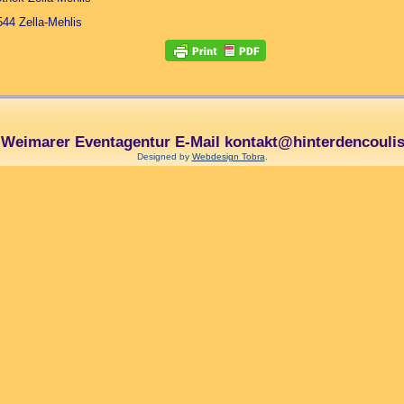
44 Zella-Mehlis
e Weimarer Eventagentur E-Mail kontakt@hinterdencoulis
Designed by
Webdesign Tobra
.