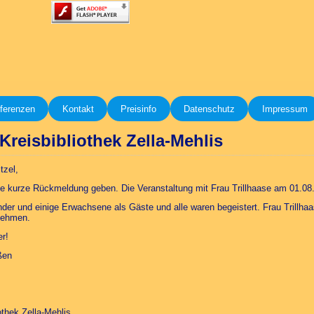
ferenzen
Kontakt
Preisinfo
Datenschutz
Impressum
Kreisbibliothek Zella-Mehlis
tzel,
ne kurze Rückmeldung geben. Die Veranstaltung mit Frau Trillhaase am 01.08. 
inder und einige Erwachsene als Gäste und alle waren begeistert. Frau Trillha
unehmen.
er!
ßen
othek Zella-Mehlis