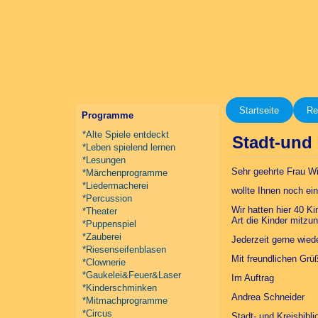
Startseite
Re
Programme
*Alte Spiele entdeckt
Stadt-und 
*Leben spielend lernen
*Lesungen
Sehr geehrte Frau Wi
*Märchenprogramme
*Liedermacherei
wollte Ihnen noch ei
*Percussion
Wir hatten hier 40 K
*Theater
Art die Kinder mitz
*Puppenspiel
*Zauberei
Jederzeit gerne wied
*Riesenseifenblasen
Mit freundlichen Grü
*Clownerie
*Gaukelei&Feuer&Laser
Im Auftrag
*Kinderschminken
Andrea Schneider
*Mitmachprogramme
*Circus
Stadt- und Kreisbibli