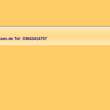
sen.de Tel: 03643414757